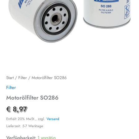
Start
/
Filter
/ Motorölfilter SO286
Filter
Motorölfilter SO286
€
8,97
Enthält 20% MwSt., zzgl.
Versand
Lieferzeit: 5-7 Werktage
Verfügbarkeit:
1 vorrätig