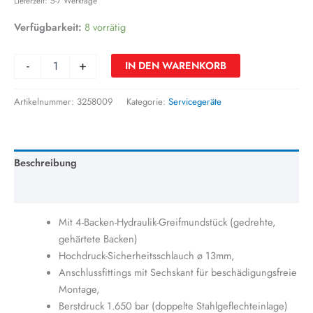
Lieferzeit: 5-7 Werktage
Verfügbarkeit:
8 vorrätig
-
+
IN DEN WARENKORB
Artikelnummer:
3258009
Kategorie:
Servicegeräte
Beschreibung
Zusätzliche Information
Mit 4-Backen-Hydraulik-Greifmundstück (gedrehte,
gehärtete Backen)
Hochdruck-Sicherheitsschlauch ø 13mm,
Anschlussfittings mit Sechskant für beschädigungsfreie
Montage,
Berstdruck 1.650 bar (doppelte Stahlgeflechteinlage)