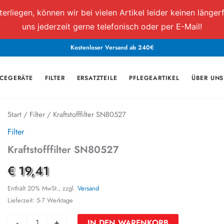
iegen, können wir bei vielen Artikel leider keinen längerfr
uns jederzeit gerne telefonisch oder per E-Mail!
Kostenloser Versand ab 240€
ICEGERÄTE
FILTER
ERSATZTEILE
PFLEGEARTIKEL
ÜBER UNS
Kraftstofffilter
Start
/
Filter
/ Kraftstofffilter SN80527
SN80527
Filter
Menge
Kraftstofffilter SN80527
€
19,41
Enthält 20% MwSt., zzgl.
Versand
Lieferzeit: 5-7 Werktage
-
+
IN DEN WARENKORB