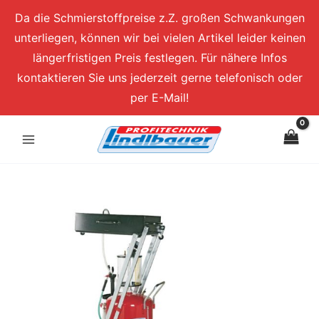
Zum
Da die Schmierstoffpreise z.Z. großen Schwankungen
Inhalt
unterliegen, können wir bei vielen Artikel leider keinen
springen
längerfristigen Preis festlegen. Für nähere Infos
kontaktieren Sie uns jederzeit gerne telefonisch oder
per E-Mail!
Fahrbares
Altölauffang-
/
Altölabsauggerät
Menge