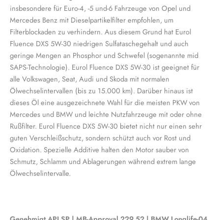
insbesondere für Euro-4, -5 und-6 Fahrzeuge von Opel und
Mercedes Benz mit Dieselpartikelfilter empfohlen, um
Filterblockaden zu verhindern. Aus diesem Grund hat Eurol
Fluence DXS 5W-30 niedrigen Sulfataschegehalt und auch
geringe Mengen an Phosphor und Schwefel (sogenannte mid
SAPS-Technologie). Eurol Fluence DXS 5W-30 ist geeignet für
alle Volkswagen, Seat, Audi und Skoda mit normalen
Ölwechselintervallen (bis zu 15.000 km). Darüber hinaus ist
dieses Öl eine ausgezeichnete Wahl für die meisten PKW von
Mercedes und BMW und leichte Nutzfahrzeuge mit oder ohne
Rußfilter. Eurol Fluence DXS 5W-30 bietet nicht nur einen sehr
guten Verschleißschutz, sondern schützt auch vor Rost und
Oxidation. Spezielle Additive halten den Motor sauber von
Schmutz, Schlamm und Ablagerungen während extrem lange
Ölwechselintervalle.
Genehmigt
API SP | MB-Approval 229.52 | BMW Longlife-04