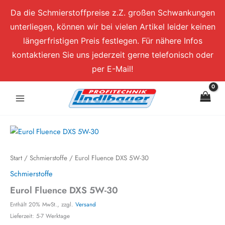
Zum
Da die Schmierstoffpreise z.Z. großen Schwankungen
Inhalt
unterliegen, können wir bei vielen Artikel leider keinen
springen
längerfristigen Preis festlegen. Für nähere Infos
kontaktieren Sie uns jederzeit gerne telefonisch oder
per E-Mail!
Start
/
Schmierstoffe
/ Eurol Fluence DXS 5W-30
Schmierstoffe
Eurol Fluence DXS 5W-30
Enthält 20% MwSt., zzgl.
Versand
Lieferzeit: 5-7 Werktage